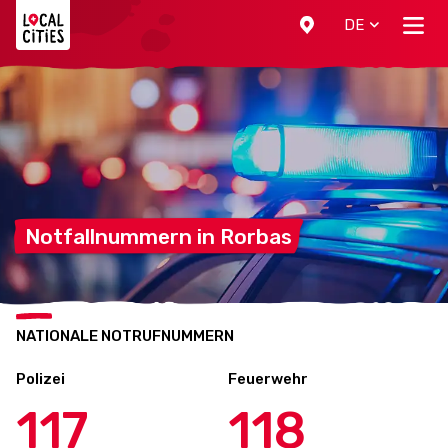
Localcities
DE
Notfallnummern in
Rorbas
NATIONALE NOTRUFNUMMERN
Polizei
Feuerwehr
117
118