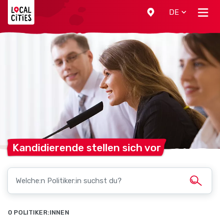
Localcities
DE
Kandidierende stellen sich
vor
0 POLITIKER:INNEN