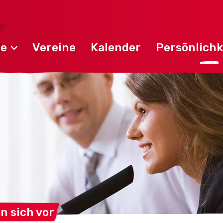
de
Vereine
Kalender
Persönlichk
en sich
vor