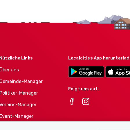
Nützliche Links
Localcities App herunterla
Über uns
Gemeinde-Manager
Folgt uns auf:
Politiker-Manager
Vereins-Manager
Event-Manager
Athletes-Manager