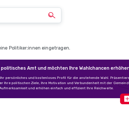
ine Politiker:innen eingetragen.
in politisches Amt und möchten Ihre Wahlchancen erhöhe
s Ihr persönliches und kostenloses Profil für die anstehende Wahl. Präsentier
r Ihre politischen Ziele, Ihre Motivation und Verbundenheit mit der Gemeind
 Aufmerksamkeit und erhöhen einfach und effizient Ihre Reichweite.