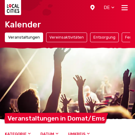
Localcities
DE
Kalender
Veranstaltungen
Vereinsaktivitäten
Entsorgung
Ferie
Veranstaltungen in
Domat/Ems
KATEGORIE
DATUM
UMKREIS