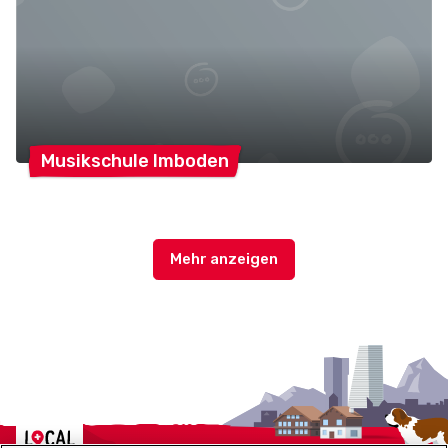
Musikschule
Imboden
Localcities