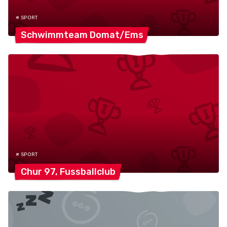
# SPORT
Schwimmteam
Domat/Ems
# SPORT
Chur 97,
Fussballclub