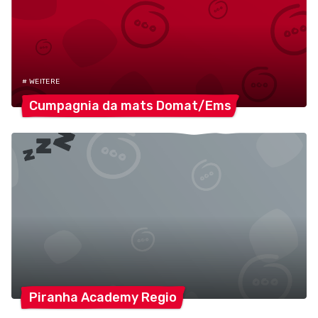
# WEITERE
Cumpagnia da mats
Domat/Ems
Piranha Academy
Regio