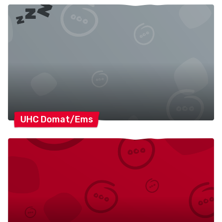
UHC
Domat/Ems