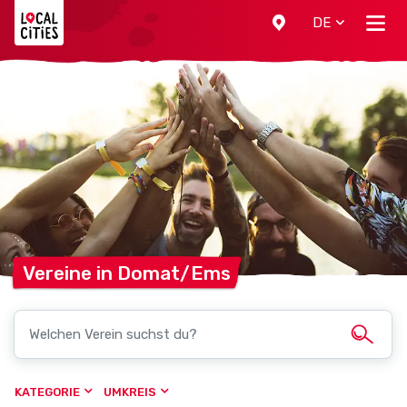
Localcities
DE
Vereine in
Domat/Ems
KATEGORIE
UMKREIS