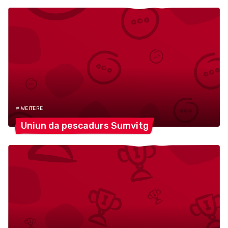
# WEITERE
Uniun da pescadurs
Sumvitg