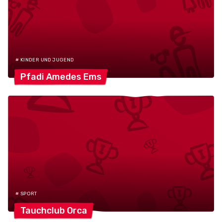
# KINDER UND JUGEND
Pfadi Amedes
Ems
# SPORT
Tauchclub
Orca