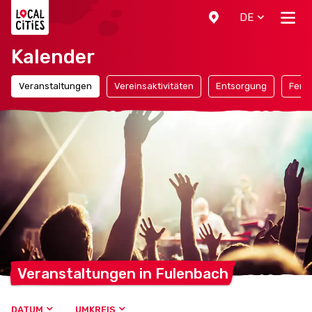
Localcities
DE
Kalender
Veranstaltungen
Vereinsaktivitäten
Entsorgung
Ferie
Veranstaltungen in
Fulenbach
DATUM
UMKREIS