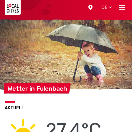
Localcities
DE
Wetter in
Fulenbach
AKTUELL
27.4°C