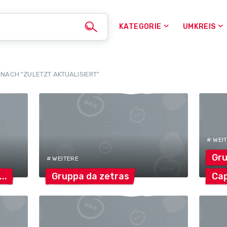
KATEGORIE
UMKREIS
 NACH "ZULETZT AKTUALISIERT"
# WEI
Gr
# WEITERE
Gruppa da
zetras
Cap