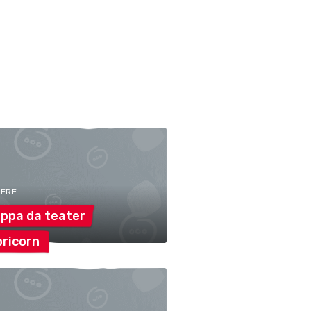
TERE
uppa da
teater
ricorn