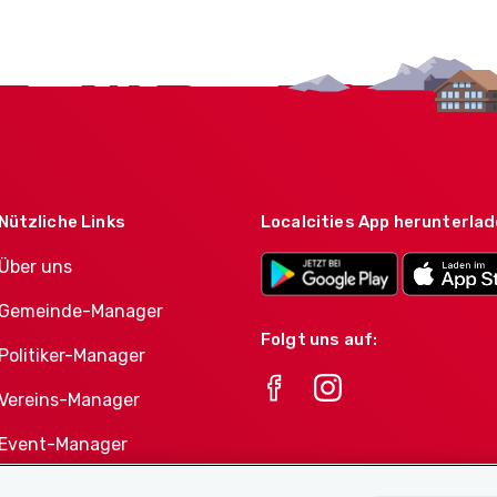
Nützliche Links
Localcities App herunterla
Über uns
Gemeinde-Manager
Folgt uns auf:
Politiker-Manager
Vereins-Manager
Event-Manager
Athletes-Manager