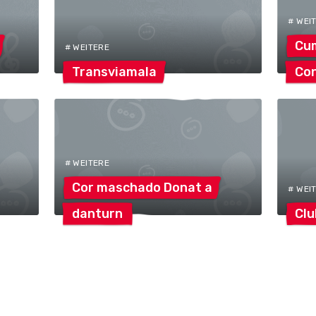
# WEI
Cu
# WEITERE
Transviamala
Co
# WEITERE
Cor maschado Donat
a
# WEI
danturn
Clu