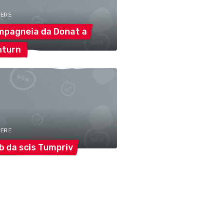
TERE
mpagneia da Donat
a
nturn
TERE
b da scis
Tumpriv