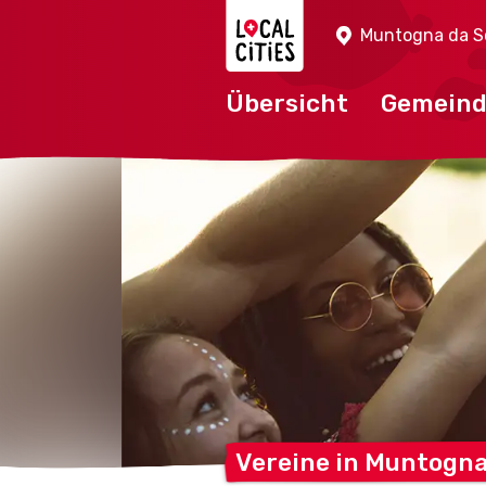
Localcities
Muntogna da S
Übersicht
Gemein
Vereine in Muntogn