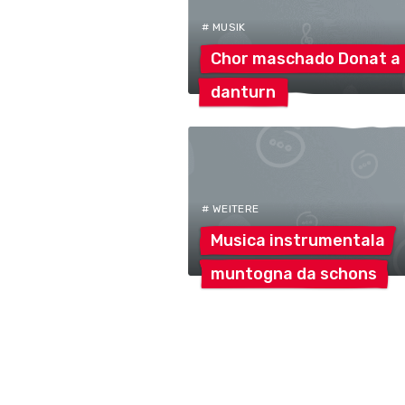
# MUSIK
Chor maschado Donat
a
danturn
# WEITERE
Musica
instrumentala
muntogna da
schons