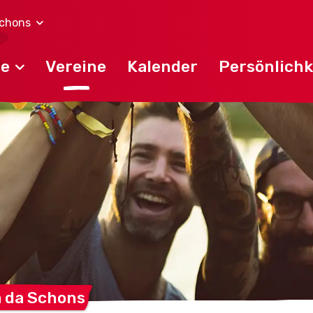
chons
de
Vereine
Kalender
Persönlichk
a da
Schons