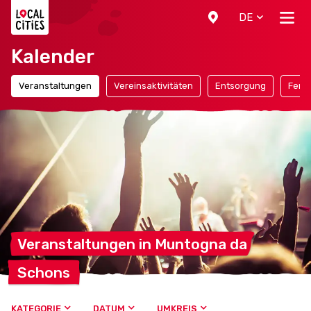
Localcities
DE
Kalender
Veranstaltungen
Vereinsaktivitäten
Entsorgung
Ferie
Veranstaltungen in Muntogna
da
Schons
KATEGORIE
DATUM
UMKREIS