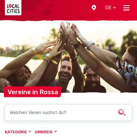
Localcities
DE
Vereine in
Rossa
KATEGORIE
UMKREIS