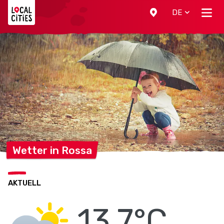
Localcities
DE
Wetter in
Rossa
AKTUELL
13.7°C