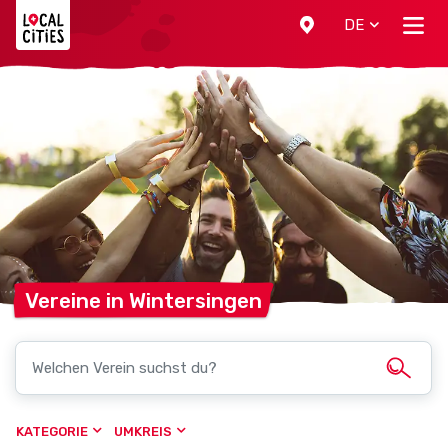
Localcities
DE
Vereine in
Wintersingen
KATEGORIE
UMKREIS