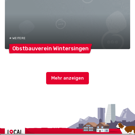
# WEITERE
Obstbauverein
Wintersingen
Localcities