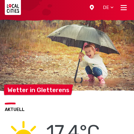
Localcities
DE
Wetter in
Gletterens
AKTUELL
17.4°C