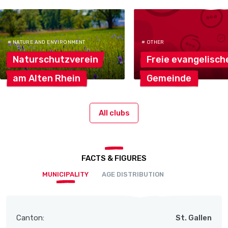
# NATURE AND ENVIRONMENT
# OTHER
Naturschutzverein
Freie
evangelisch
am Alten
Rhein
Gemeinde
All clubs
FACTS & FIGURES
MUNICIPALITY
AGE DISTRIBUTION
Canton:
St. Gallen