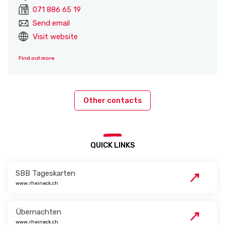
071 886 65 19
Send email
Visit website
Find out more
Other contacts
QUICK LINKS
SBB Tageskarten
www.rheineck.ch
Übernachten
www.rheineck.ch