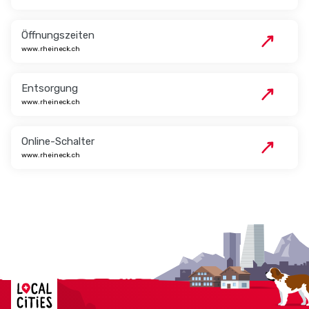
Öffnungszeiten
www.rheineck.ch
Entsorgung
www.rheineck.ch
Online-Schalter
www.rheineck.ch
Localcities