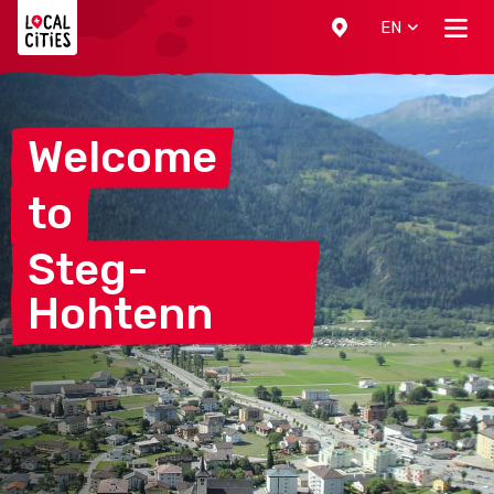
Localcities
EN
Welcome
to
Steg-
Hohtenn