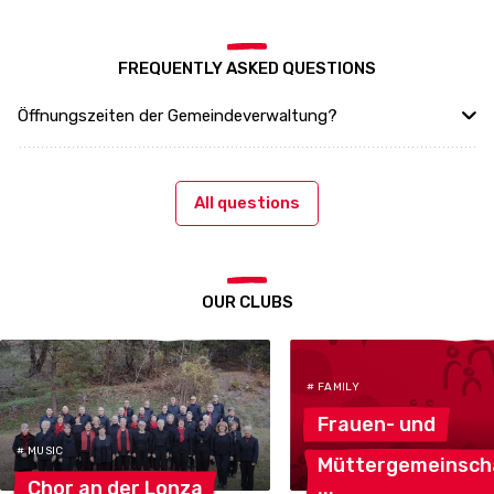
FREQUENTLY ASKED QUESTIONS
Öffnungszeiten der Gemeindeverwaltung?
All questions
OUR CLUBS
# FAMILY
Frauen-
und
# MUSIC
Müttergemeinsch
Chor an der
Lonza