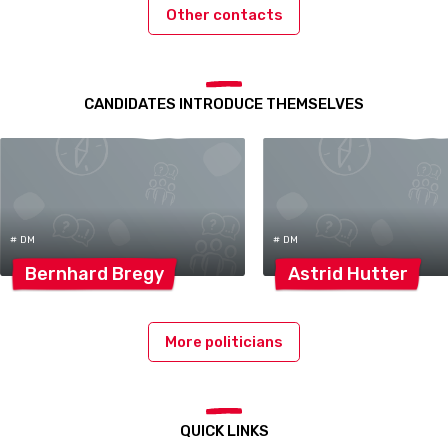
Other contacts
CANDIDATES INTRODUCE THEMSELVES
# DM
# DM
Bernhard
Bregy
Astrid
Hutter
More politicians
QUICK LINKS