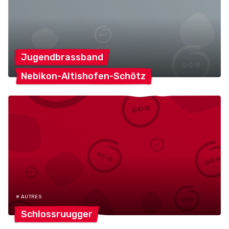
Jugendbrassband
Nebikon-Altishofen-Schötz
# AUTRES
Schlossruugger