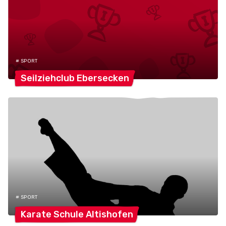
# SPORT
Seilziehclub
Ebersecken
# SPORT
Karate Schule
Altishofen