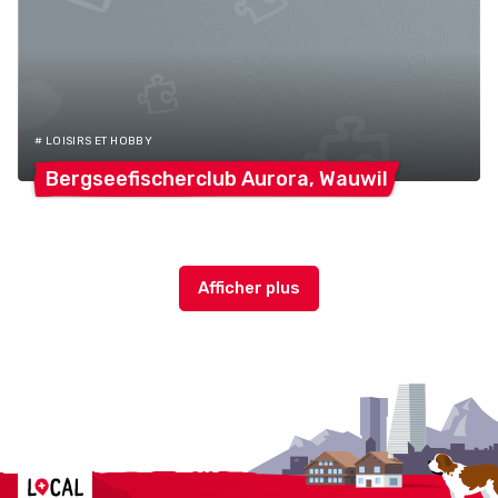
# LOISIRS ET HOBBY
Bergseefischerclub Aurora,
Wauwil
Localcities