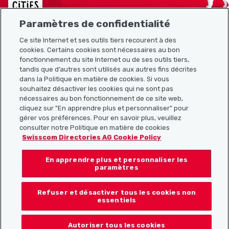
Paramètres de confidentialité
Ce site Internet et ses outils tiers recourent à des
Plan du site
cookies. Certains cookies sont nécessaires au bon
fonctionnement du site Internet ou de ses outils tiers,
tandis que d’autres sont utilisés aux autres fins décrites
Liens utiles
dans la Politique en matière de cookies. Si vous
souhaitez désactiver les cookies qui ne sont pas
nécessaires au bon fonctionnement de ce site web,
cliquez sur "En apprendre plus et personnaliser" pour
Télécharger l’application Localcities
gérer vos préférences. Pour en savoir plus, veuillez
consulter notre Politique en matière de cookies
Swisscom Directories AG Cookie Policy
En apprendre plus et personnaliser les
Suis-nous sur les réseaux sociaux :
paramètres
Refuser et désactiver tous les cookies non
essentiels
© 2026 Localcities
Autoriser tous les cookies