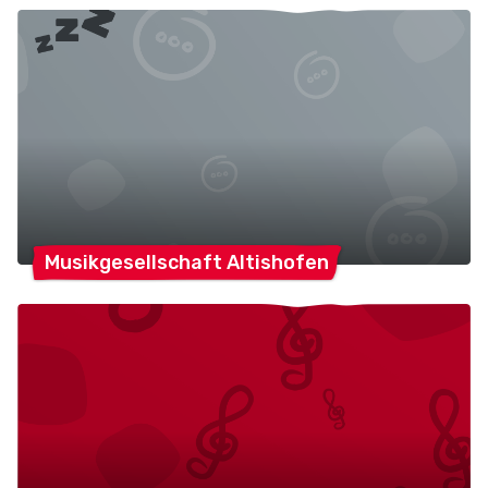
Musikgesellschaft
Altishofen