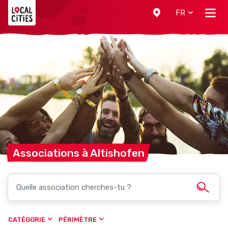
Localcities
FR
Associations à
Altishofen
CATÉGORIE
PÉRIMÈTRE