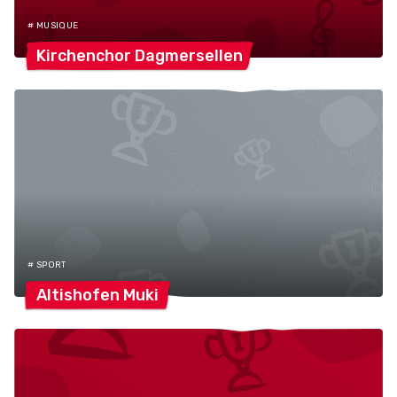
# MUSIQUE
Kirchenchor
Dagmersellen
# SPORT
Altishofen
Muki