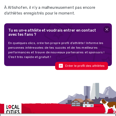
À Altishofen, il n’y a malheureusement pas encore
d’athlètes enregistrés pour le moment.
Tu es un·e athlète et voudrais entrer en contact
avec tes fans ?
En quelques clics, crée ton propre profil d’athlète ! Informe les
personnes intéressées de tes succès et de tes meilleures
performances et trouve de nouveaux partenaires et sponsors !
C’est très rapide et gratuit !
Créer le profil des athlètes
Localcities