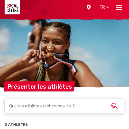
Localcities
FR
Présenter les
athlètes
0 ATHLÈTES