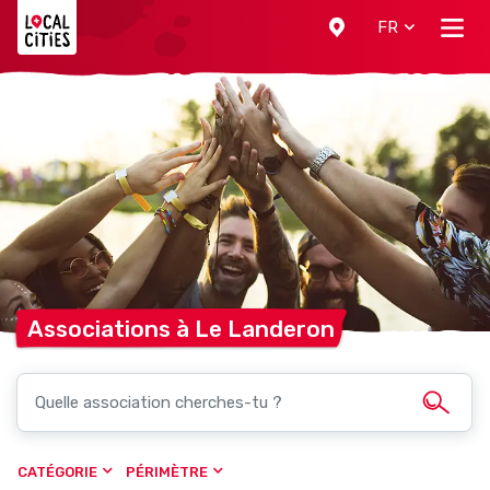
Localcities
FR
Associations à Le
Landeron
CATÉGORIE
PÉRIMÈTRE