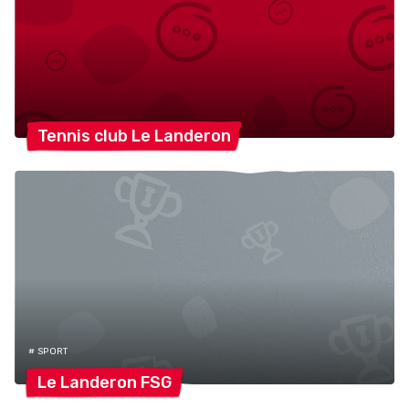
Tennis club Le
Landeron
# SPORT
Le Landeron
FSG