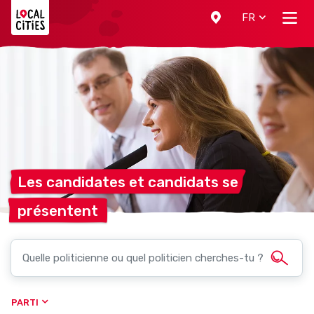
Localcities
FR
Les candidates et candidats
se
présentent
PARTI