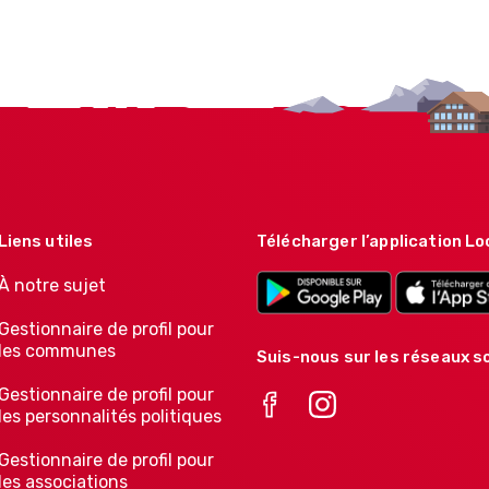
Liens utiles
Télécharger l’application Lo
À notre sujet
Gestionnaire de profil pour
les communes
Suis-nous sur les réseaux so
Gestionnaire de profil pour
les personnalités politiques
Gestionnaire de profil pour
les associations