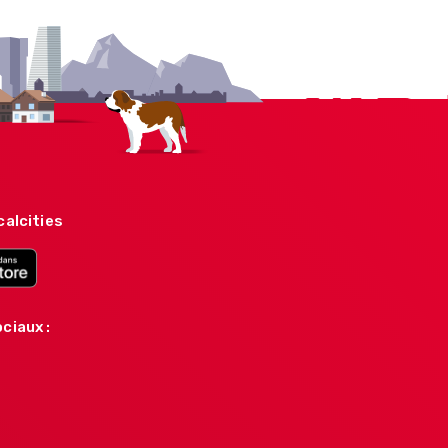
calcities
ciaux :