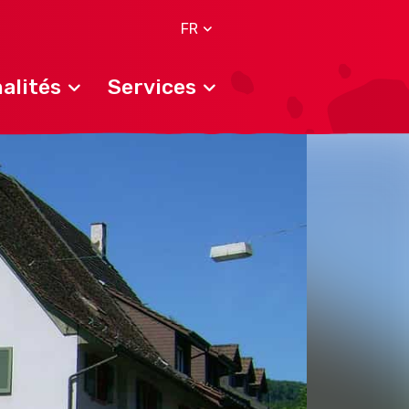
FR
alités
Services