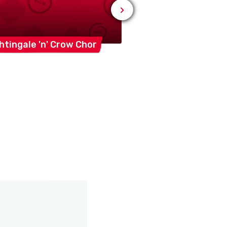
# ENFANCE ET JEUNESSE
htingale 'n' Crow
Chor
Pfadi
Koinos