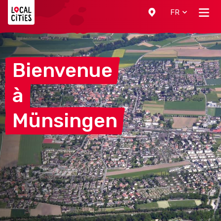
Localcities
FR
Bienvenue
à
Münsingen