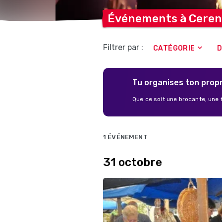
Événements à
Ceren
Filtrer par :
CATÉGORIE
D
Tu organises ton pro
Que ce soit une brocante, une 
1 ÉVÉNEMENT
31 octobre