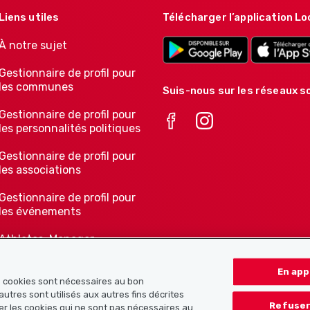
Liens utiles
Télécharger l’application Lo
À notre sujet
Gestionnaire de profil pour
les communes
Suis-nous sur les réseaux so
Gestionnaire de profil pour
les personnalités politiques
Gestionnaire de profil pour
les associations
Gestionnaire de profil pour
les événements
Athletes-Manager
Notre offre pour les
En app
associations
ns cookies sont nécessaires au bon
autres sont utilisés aux autres fins décrites
Refuser
er les cookies qui ne sont pas nécessaires au