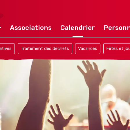
Associations
Calendrier
Personn
atives
Traitement des déchets
Vacances
Fêtes et jou