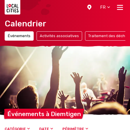
Localcities
FR
Calendrier
Événements
Activités associatives
Traitement des déchet
Événements à
Diemtigen
CATÉGORIE
DATE
PÉRIMÈTRE