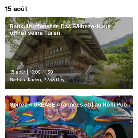
15 août
Baukulturfenster: Das Sälbeze-Haus
öffnet seine Türen
15 août | 10:00-11:30
Barbara Karlen, 3753 Oey
Soirée « GREASE » (années 50) au Höfli Pub