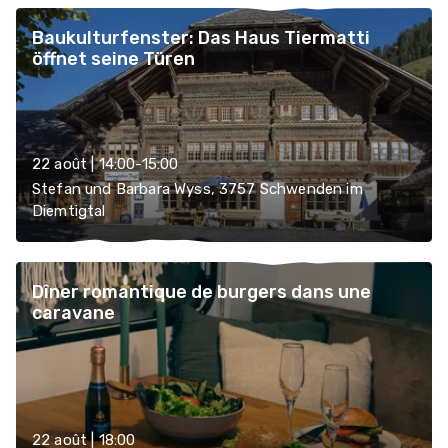
Baukulturfenster: Das Haus Tiermatti
öffnet seine Türen
22 août | 14:00-15:00
Stefan und Barbara Wyss, 3757 Schwenden im
Diemtigtal
Dîner romantique de burgers dans une
caravane
22 août | 18:00