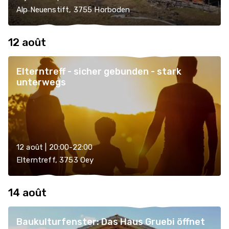
Alp Neuenstift, 3755 Horboden
12 août
Elterntreff - sicher gebunden - stark
unterwegs
12 août | 20:00-22:00
Elterntreff, 3753 Oey
14 août
Baukulturfenster: Das Haus Gruebi öffnet