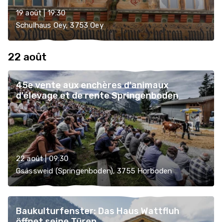
19 août | 19:30
Schulhaus Oey, 3753 Oey
22 août
45e vente aux enchères d'animaux
d'élevage et de rente Springenboden
22 août | 09:30
Gsässweid (Springenboden), 3755 Horboden
Baukulturfenster: Das Haus Wattfluh
öffnet seine Türen