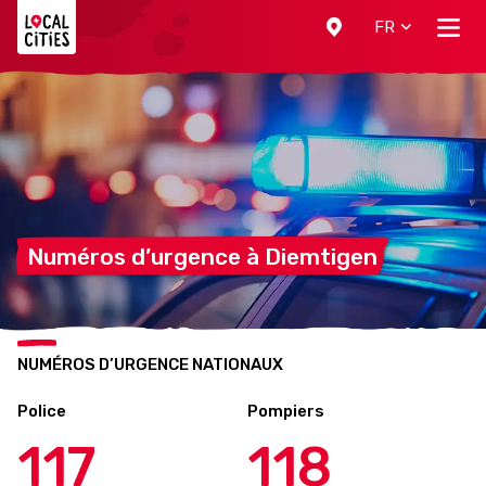
Localcities
FR
Numéros d’urgence à
Diemtigen
NUMÉROS D’URGENCE NATIONAUX
Police
Pompiers
117
118