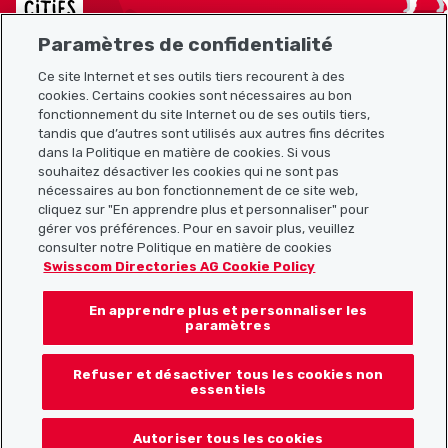
Paramètres de confidentialité
Ce site Internet et ses outils tiers recourent à des
cookies. Certains cookies sont nécessaires au bon
Plan du site
fonctionnement du site Internet ou de ses outils tiers,
tandis que d’autres sont utilisés aux autres fins décrites
Liens utiles
dans la Politique en matière de cookies. Si vous
souhaitez désactiver les cookies qui ne sont pas
nécessaires au bon fonctionnement de ce site web,
cliquez sur "En apprendre plus et personnaliser" pour
Télécharger l’application Localcities
gérer vos préférences. Pour en savoir plus, veuillez
consulter notre Politique en matière de cookies
Swisscom Directories AG Cookie Policy
En apprendre plus et personnaliser les
Suis-nous sur les réseaux sociaux :
paramètres
Refuser et désactiver tous les cookies non
essentiels
© 2026 Localcities
Autoriser tous les cookies