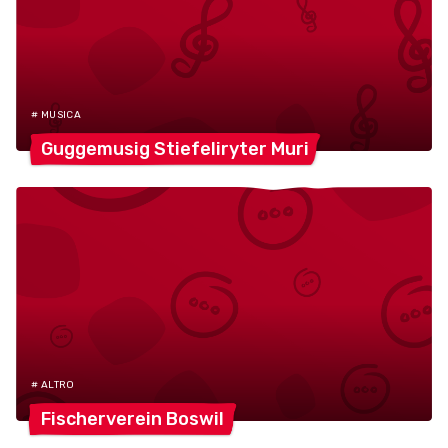
# MUSICA
Guggemusig Stiefeliryter
Muri
# ALTRO
Fischerverein
Boswil