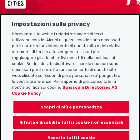
Impostazioni sulla privacy
Mappa del sito
Il presente sito web e i relativi strumenti di terzi
utilizzano cookie. Alcuni di questi cookie sono necessari
Link utili
per il corretto funzionamento di questo sito o dei relativi
strumenti di terzi e altri vengono utilizzati per
raggiungere gli altri obiettivi descritti nella politica sui
cookie. Se desiderate disattivare i cookie che non sono
Scarica l’app Localcities
necessari per il corretto funzionamento di questo sito
web, cliccate su 'Scopri di più e personalizza' per gestire
le vostre preferenze. Per saperne di più, consultate la
nostra politica sui cookie.
Swisscom Directories AG
Cookie Policy
Seguiteci su:
Scopri di più e personalizza
Rifiuta e disabilita tutti i cookie non essenziali
© 2026 Localcities
Accetta tutti i cookie