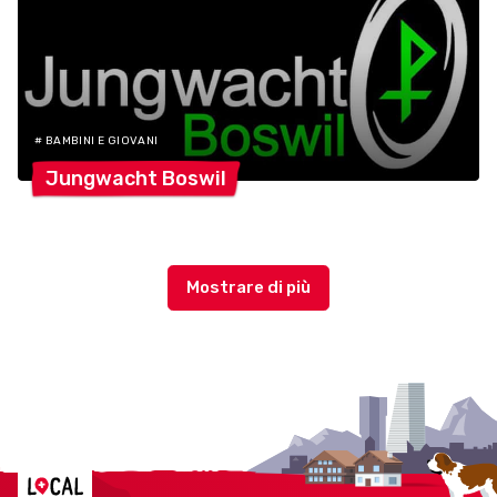
# BAMBINI E GIOVANI
Jungwacht
Boswil
Localcities