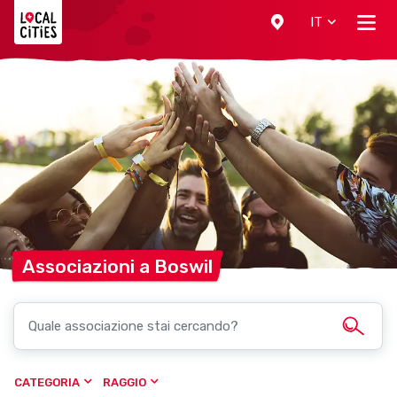
Localcities
IT
Associazioni a
Boswil
CATEGORIA
RAGGIO