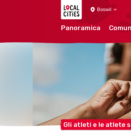
Localcities
Boswil
Panoramica
Comu
Gli atleti e le atlete 