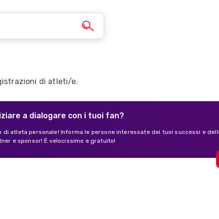
strazioni di atleti/e.
iziare a dialogare con i tuoi fan?
lo di atleta personale! Informa le persone interessate dei tuoi successi e dell
tner e sponsor! È velocissimo e gratuito!