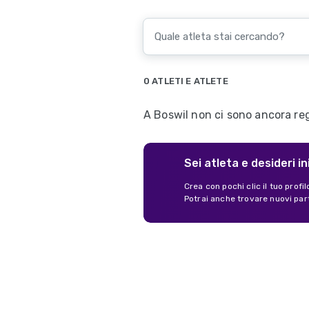
0 ATLETI E ATLETE
A Boswil non ci sono ancora regi
Sei atleta e desideri in
Crea con pochi clic il tuo profi
Potrai anche trovare nuovi par