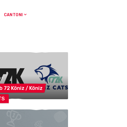
CANTONI
RT
b 72 Köniz /
Köniz
TS