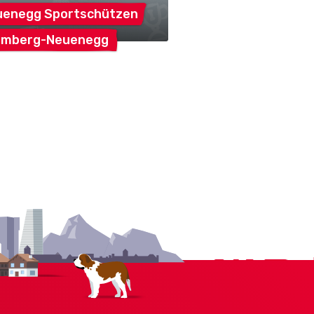
uenegg
Sportschützen
amberg-Neuenegg