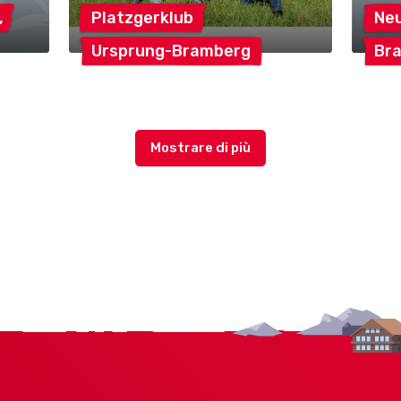
,
Platzgerklub
Ne
Ursprung-Bramberg
Br