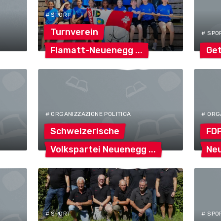
# SPORT
Turnverein
# SPO
Flamatt-Neuenegg
Ge
# ORGANIZZAZIONE POLITICA
# ORG
Schweizerische
FD
Volkspartei
Neuenegg
Ne
# SPORT
# SPO