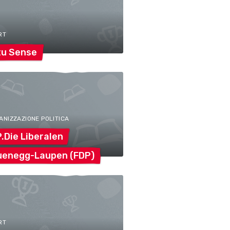
RT
tu
Sense
ANIZZAZIONE POLITICA
P.Die
Liberalen
uenegg-Laupen
(FDP)
RT