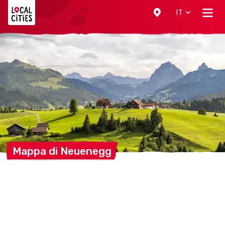
Localcities
IT
Mappa di
Neuenegg