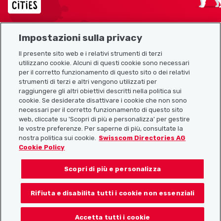
Impostazioni sulla privacy
Mappa del sito
Il presente sito web e i relativi strumenti di terzi
utilizzano cookie. Alcuni di questi cookie sono necessari
Link utili
per il corretto funzionamento di questo sito o dei relativi
strumenti di terzi e altri vengono utilizzati per
raggiungere gli altri obiettivi descritti nella politica sui
cookie. Se desiderate disattivare i cookie che non sono
Scarica l’app Localcities
necessari per il corretto funzionamento di questo sito
web, cliccate su 'Scopri di più e personalizza' per gestire
le vostre preferenze. Per saperne di più, consultate la
nostra politica sui cookie.
Swisscom Directories AG
Cookie Policy
Seguiteci su:
Scopri di più e personalizza
Rifiuta e disabilita tutti i cookie non essenziali
© 2026 Localcities
Accetta tutti i cookie