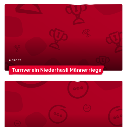
# SPORT
Turnverein Niederhasli
Männerriege