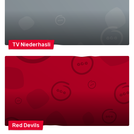
TV
Niederhasli
Red
Devils