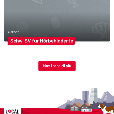
# SPORT
Schw. SV für
Hörbehinderte
Localcities