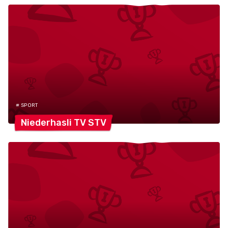
# SPORT
Niederhasli TV
STV