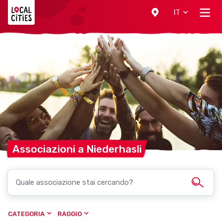
Localcities
IT
Associazioni a
Niederhasli
CATEGORIA
RAGGIO