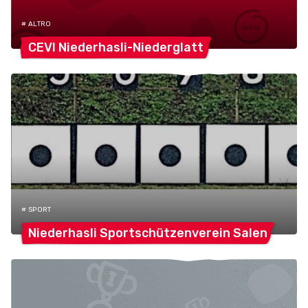
# ALTRO
CEVI
Niederhasli-Niederglatt
# SPORT
Niederhasli Sportschützenverein
Salen