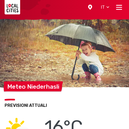
Localcities
IT
Meteo
Niederhasli
PREVISIONI ATTUALI
16°C