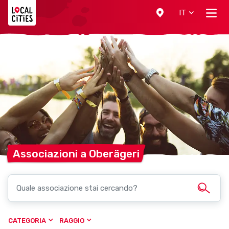
Localcities
IT
Associazioni a
Oberägeri
CATEGORIA
RAGGIO