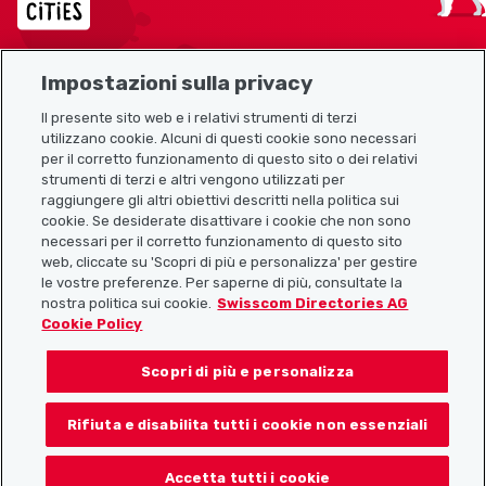
Impostazioni sulla privacy
Mappa del sito
Il presente sito web e i relativi strumenti di terzi
utilizzano cookie. Alcuni di questi cookie sono necessari
Link utili
per il corretto funzionamento di questo sito o dei relativi
strumenti di terzi e altri vengono utilizzati per
raggiungere gli altri obiettivi descritti nella politica sui
cookie. Se desiderate disattivare i cookie che non sono
Scarica l’app Localcities
necessari per il corretto funzionamento di questo sito
web, cliccate su 'Scopri di più e personalizza' per gestire
le vostre preferenze. Per saperne di più, consultate la
nostra politica sui cookie.
Swisscom Directories AG
Cookie Policy
Seguiteci su:
Scopri di più e personalizza
Rifiuta e disabilita tutti i cookie non essenziali
© 2026 Localcities
Accetta tutti i cookie