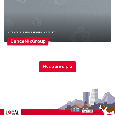
# TEMPO LIBERO E HOBBY # SPORT
DanceMixGroup
Localcities