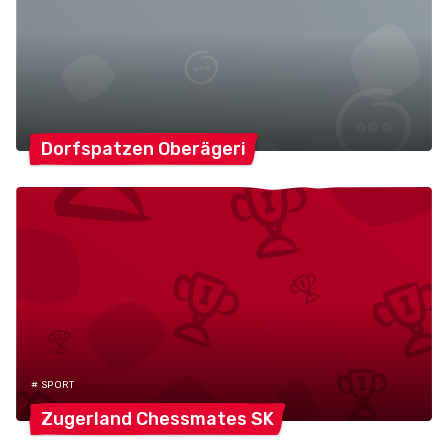
Dorfspatzen
Oberägeri
# SPORT
Zugerland Chessmates
SK