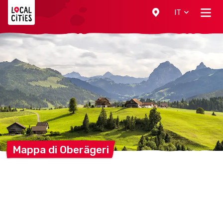
Localcities
IT
Mappa di
Oberägeri