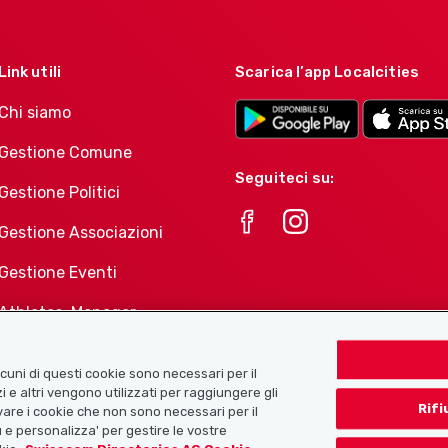
Link utili
Scarica l’app Localcities
Chi siamo
Gestione Comune
Seguiteci su:
Gestione Politici
Gestione Associazioni
Gestione Eventi
Athletes-Manager
Portafoglio di prodotti
Associazioni
Alcuni di questi cookie sono necessari per il
i e altri vengono utilizzati per raggiungere gli
Rifi
tivare i cookie che non sono necessari per il
 e personalizza' per gestire le vostre