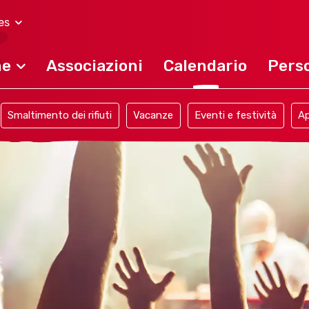
es
ne
Associazioni
Calendario
Perso
Smaltimento dei rifiuti
Vacanze
Eventi e festività
Ap