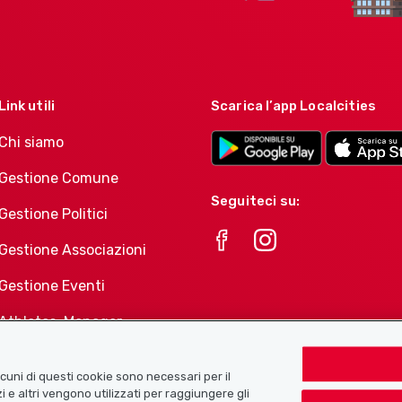
Link utili
Scarica l’app Localcities
Chi siamo
Gestione Comune
Seguiteci su:
Gestione Politici
Gestione Associazioni
Gestione Eventi
Athletes-Manager
Portafoglio di prodotti
Associazioni
Alcuni di questi cookie sono necessari per il
i e altri vengono utilizzati per raggiungere gli