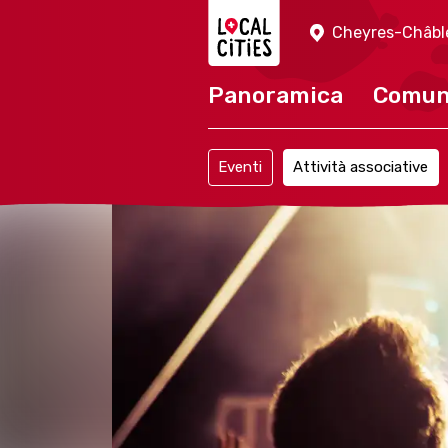
Localcities
Cheyres-Châbl
Panoramica
Comu
Eventi
Attività associative