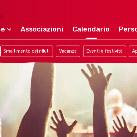
ne
Associazioni
Calendario
Perso
Smaltimento dei rifiuti
Vacanze
Eventi e festività
Ap