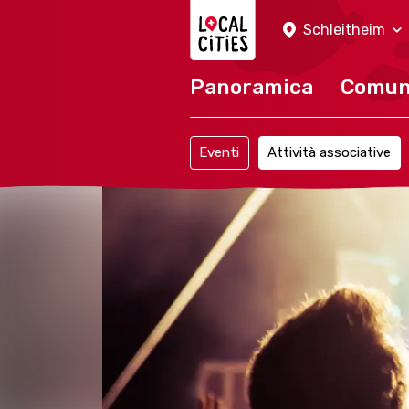
Localcities
Schleitheim
Panoramica
Comu
Eventi
Attività associative