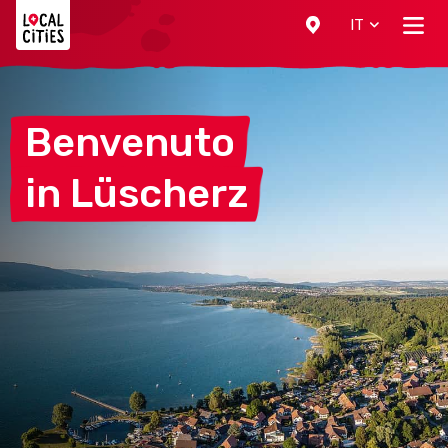
Localcities
IT
Benvenuto
in
Lüscherz