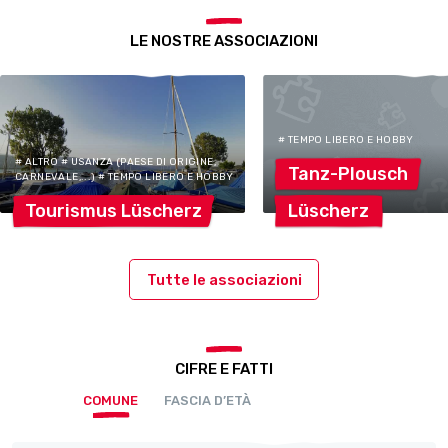
LE NOSTRE ASSOCIAZIONI
# TEMPO LIBERO E HOBBY
# ALTRO # USANZA (PAESE DI ORIGINE,
Tanz-Plousch
CARNEVALE,...) # TEMPO LIBERO E HOBBY
Tourismus
Lüscherz
Lüscherz
Tutte le associazioni
CIFRE E FATTI
COMUNE
FASCIA D’ETÀ