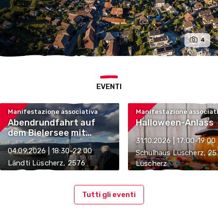
4
EVENTI
Manifestazione associativa
Manifestazione associat
Abendrundfahrt auf
Halloween-Anlass
dem Bielersee mit
31.10.2026 | 17:00-19:00
Nachtessen
04.09.2026 | 18:30-22:00
Schulhaus Lüscherz, 2
Ländti Lüscherz, 2576
Lüscherz
Lüscherz
Tutti gli eventi