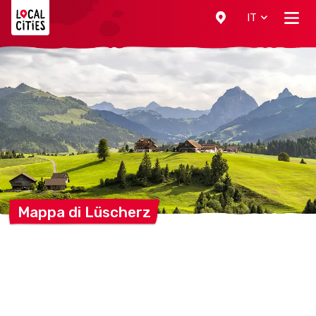
Localcities
IT
Mappa di
Lüscherz