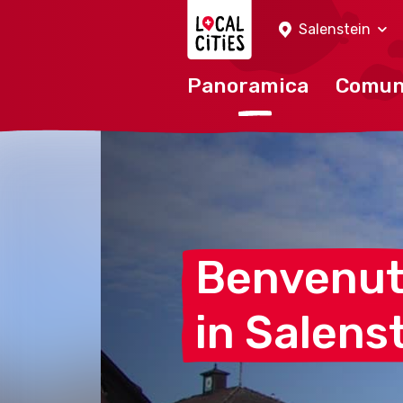
Localcities
Salenstein
Panoramica
Comu
Benvenu
in
Salens