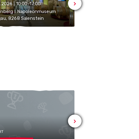
.2026 | 10:00-17:00
08.08.2026 | 10:00-17:00
enberg I Napoleonmuseum
Arenenberg I Napoleon
au, 8268 Salenstein
Thurgau, 8268 Salenste
RT
# SPORT