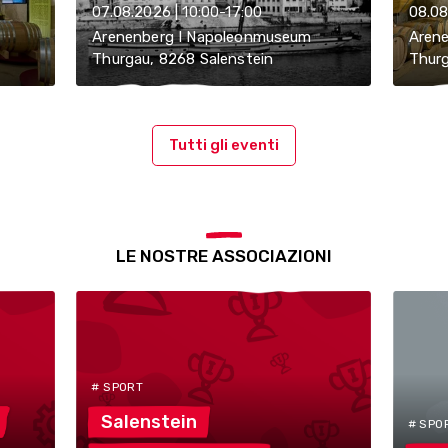
07.08.2026 | 10:00-17:00
08.08
Arenenberg I Napoleonmuseum
Aren
Thurgau, 8268 Salenstein
Thurg
Tutti gli eventi
LE NOSTRE ASSOCIAZIONI
# SPORT
Salenstein
# SPO