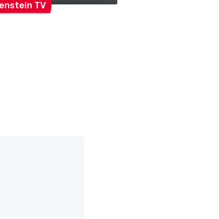
enstein
TV
Salenstein
MTV