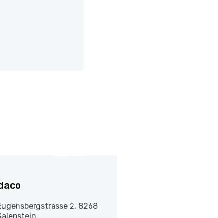
daco
Eugensbergstrasse 2, 8268
Salenstein