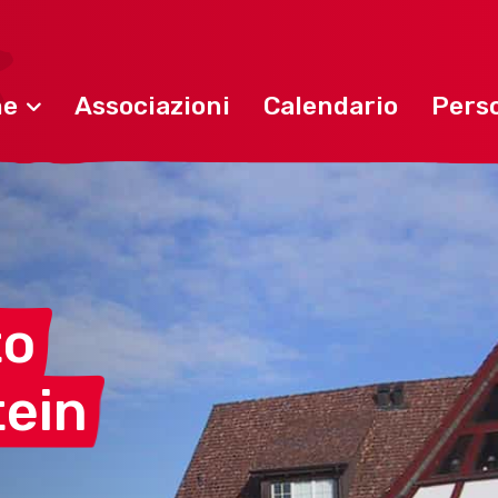
ne
Associazioni
Calendario
Perso
to
tein