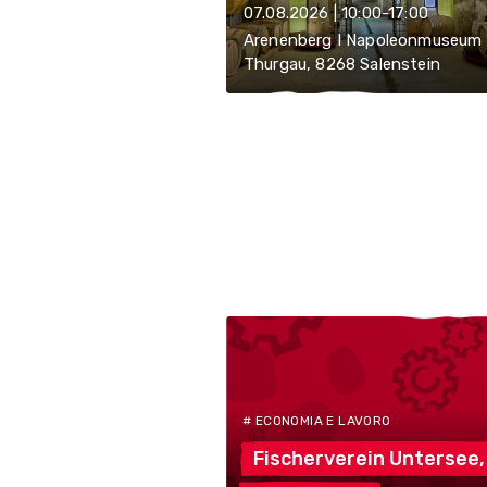
07.08.2026 | 10:00-17:00
Arenenberg I Napoleonmuseum
Thurgau, 8268 Salenstein
# ECONOMIA E LAVORO
Fischerverein
Untersee,