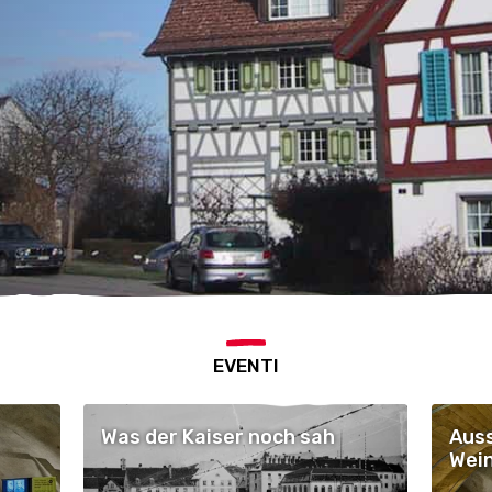
EVENTI
Was der Kaiser noch sah
Auss
Wein