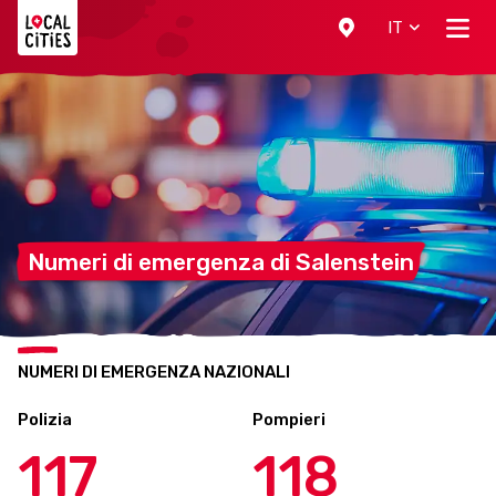
Localcities
IT
Numeri di emergenza di
Salenstein
NUMERI DI EMERGENZA NAZIONALI
Polizia
Pompieri
117
118