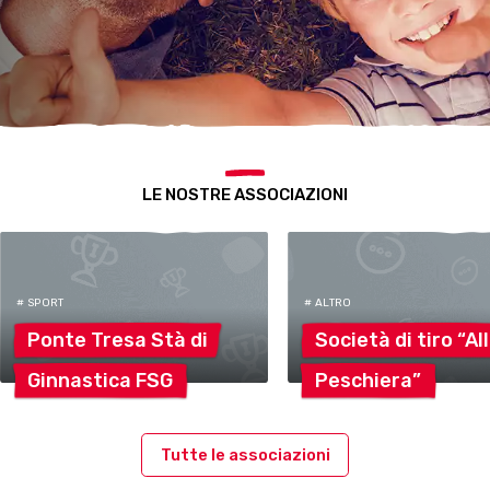
LE NOSTRE ASSOCIAZIONI
# SPORT
# ALTRO
Ponte Tresa Stà
di
Società di tiro
“Al
Ginnastica
FSG
Peschiera”
Tutte le associazioni