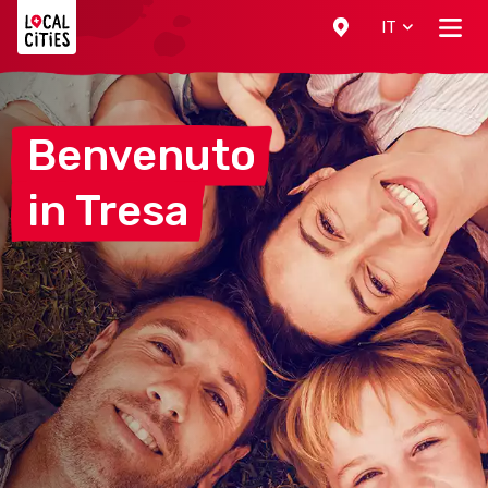
Localcities
IT
Benvenuto
in
Tresa