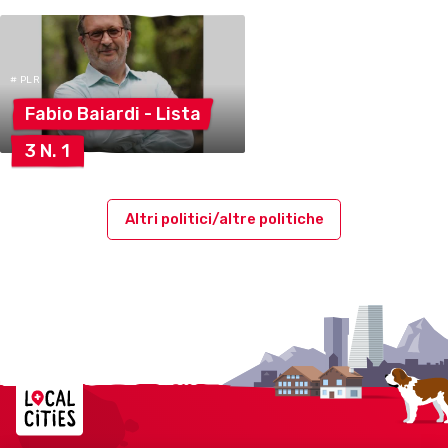
# PLR
Fabio Baiardi -
Lista
3 N.
1
Altri politici/altre politiche
Localcities