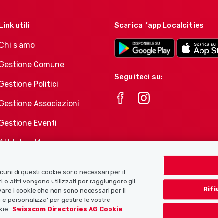
Link utili
Scarica l’app Localcities
Chi siamo
Gestione Comune
Seguiteci su:
Gestione Politici
Gestione Associazioni
Gestione Eventi
Athletes-Manager
Portafoglio di prodotti
Associazioni
Alcuni di questi cookie sono necessari per il
i e altri vengono utilizzati per raggiungere gli
Rifi
tivare i cookie che non sono necessari per il
 e personalizza' per gestire le vostre
kie.
Swisscom Directories AG Cookie