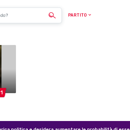
PARTITO
.
1
arica politica e desidera aumentare le probabilità di ess