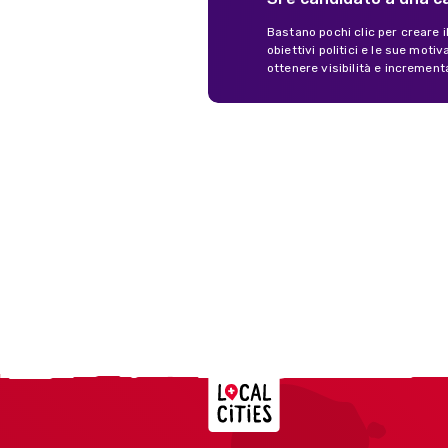
Bastano pochi clic per creare i
obiettivi politici e le sue mot
ottenere visibilità e increment
Localcities