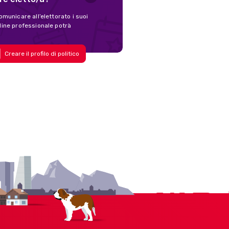
omunicare all’elettorato i suoi
nline professionale potrà
Creare il profilo di politico