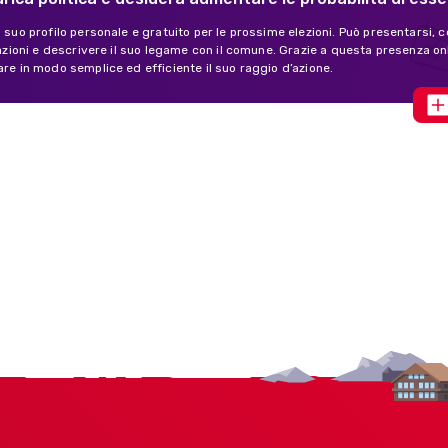
l suo profilo personale e gratuito per le prossime elezioni. Può presentarsi, c
ivazioni e descrivere il suo legame con il comune. Grazie a questa presenza o
are in modo semplice ed efficiente il suo raggio d’azione.