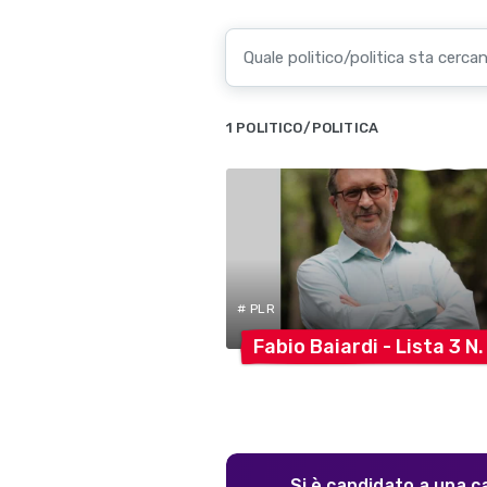
1 POLITICO/POLITICA
# PLR
Fabio Baiardi - Lista 3 N
Si è candidato a una c