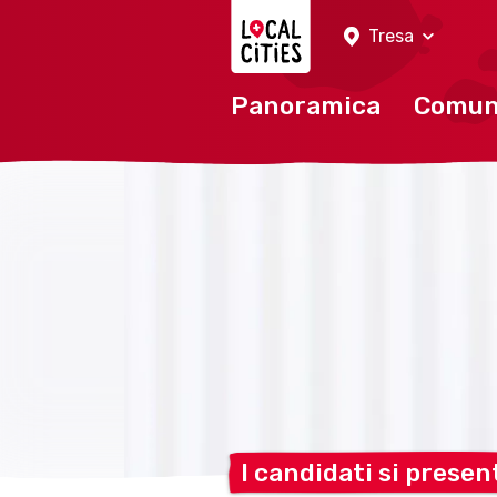
Localcities
Tresa
Panoramica
Comu
I candidati si
presen