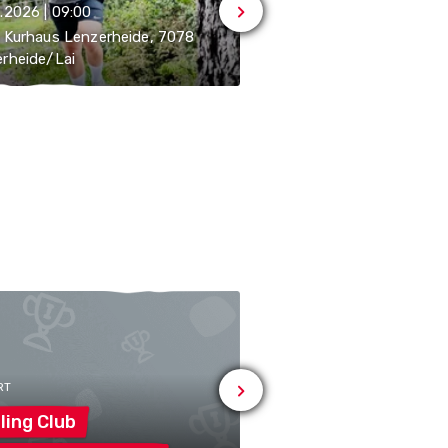
.2026 | 09:00
06.08.2026 | 09:00
 Kurhaus Lenzerheide, 7078
Bike Kingdom Park Lenz
rheide/Lai
7078 Lenzerheide/Lai
RT
# SPORT
ling
Club
Eislaufclub