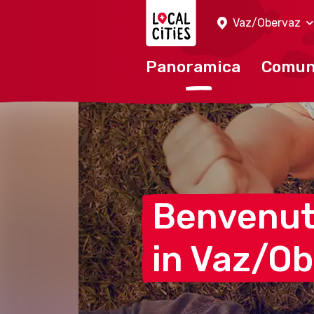
Localcities
Vaz/Obervaz
Panoramica
Comu
Benvenu
in
Vaz/Ob