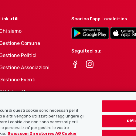
Link utili
Scarica l’app Localcities
Chi siamo
Gestione Comune
Seguiteci su:
Gestione Politici
Gestione Associazioni
Gestione Eventi
Athletes-Manager
Portafoglio di prodotti
Associazioni
Alcuni di questi cookie sono necessari per il
i e altri vengono utilizzati per raggiungere gli
Rifi
tivare i cookie che non sono necessari per il
 e personalizza' per gestire le vostre
kie.
Swisscom Directories AG Cookie