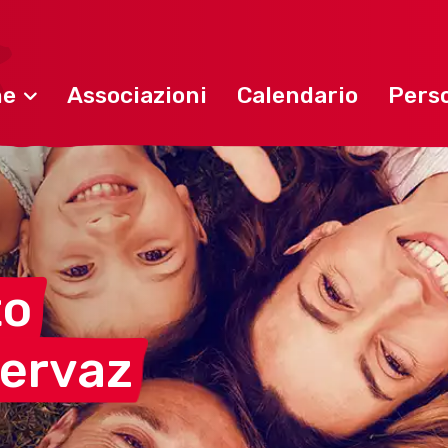
ne
Associazioni
Calendario
Perso
to
ervaz