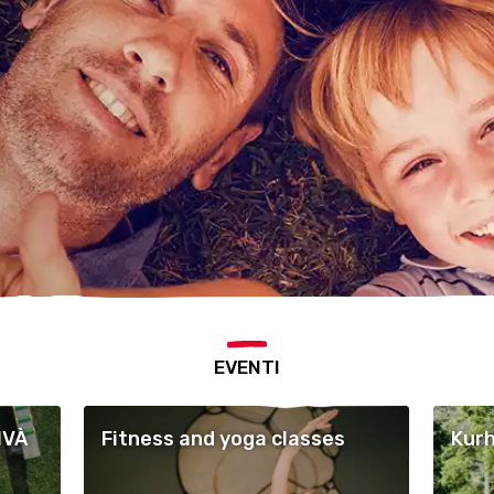
EVENTI
IVÀ
Fitness and yoga classes
Kurh