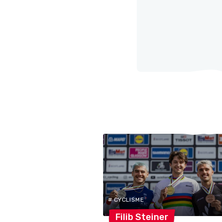
# CYCLISME
Filib
Steiner