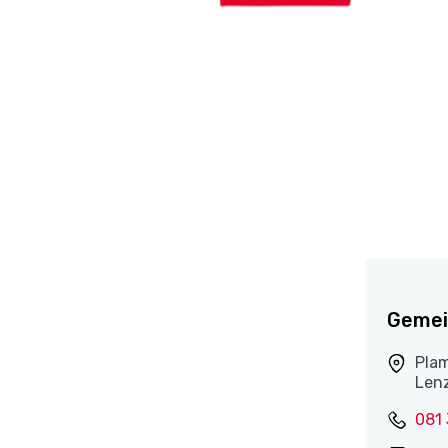
Gemei
Plam
Len
081 