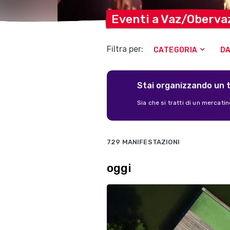
Eventi a
Vaz/Oberva
Filtra per:
CATEGORIA
D
Stai organizzando un 
Sia che si tratti di un mercatino
729 MANIFESTAZIONI
oggi