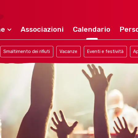
ne
Associazioni
Calendario
Perso
Smaltimento dei rifiuti
Vacanze
Eventi e festività
Ap