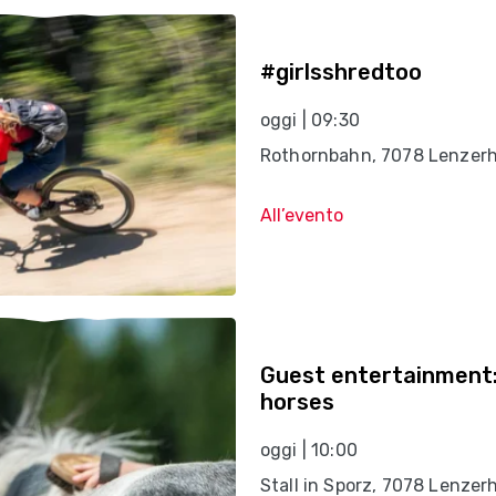
#girlsshredtoo
oggi | 09:30
Rothornbahn, 7078 Lenzerh
All’evento
Guest entertainment:
horses
oggi | 10:00
Stall in Sporz, 7078 Lenzer