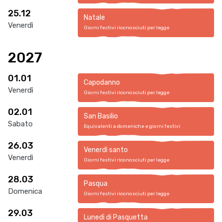
25.12
Natale
Venerdì
Giorni festivi riconosciuti per legge
2027
01.01
Capodanno
Venerdì
Giorni festivi riconosciuti per legge
02.01
San Basilio
Sabato
Equivalenti a domeniche e giorni festivi
26.03
Venerdì santo
Venerdì
Giorni festivi riconosciuti per legge
28.03
Pasqua
Domenica
Giorni festivi riconosciuti per legge
29.03
Lunedì di Pasquetta