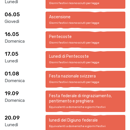
Lunedì
Giorni festivi riconosciuti per legge
06.05
Ascensione
Giovedì
Giorni festivi riconosciuti per legge
16.05
Pentecoste
Domenica
Giorni festivi riconosciuti per legge
17.05
Lunedì di Pentecoste
Lunedì
Giorni festivi riconosciuti per legge
01.08
Festa nazionale svizzera
Domenica
Giorni festivi riconosciuti per legge
19.09
Festa federale di ringraziamento,
Domenica
pentimento e preghiera
Equivalenti a domeniche e giorni festivi
20.09
lunedì del Digiuno federale
Lunedì
Equivalenti a domeniche e giorni festivi