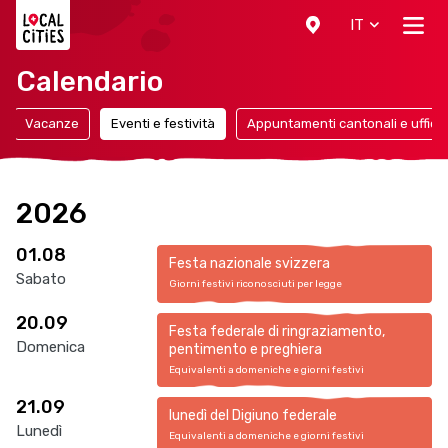
Localcities
IT
Calendario
Vacanze
Eventi e festività
Appuntamenti cantonali e ufficial
2026
01.08
Festa nazionale svizzera
Sabato
Giorni festivi riconosciuti per legge
20.09
Festa federale di ringraziamento,
Domenica
pentimento e preghiera
Equivalenti a domeniche e giorni festivi
21.09
lunedì del Digiuno federale
Lunedì
Equivalenti a domeniche e giorni festivi