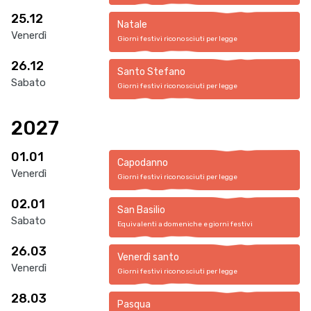
25.12
Natale
Venerdì
Giorni festivi riconosciuti per legge
26.12
Santo Stefano
Sabato
Giorni festivi riconosciuti per legge
2027
01.01
Capodanno
Venerdì
Giorni festivi riconosciuti per legge
02.01
San Basilio
Sabato
Equivalenti a domeniche e giorni festivi
26.03
Venerdì santo
Venerdì
Giorni festivi riconosciuti per legge
28.03
Pasqua