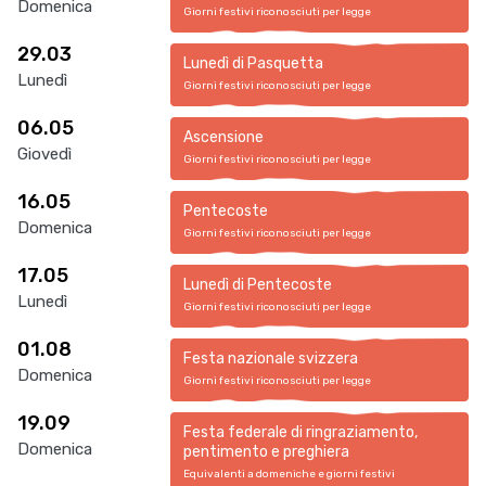
Domenica
Giorni festivi riconosciuti per legge
29.03
Lunedì di Pasquetta
Lunedì
Giorni festivi riconosciuti per legge
06.05
Ascensione
Giovedì
Giorni festivi riconosciuti per legge
16.05
Pentecoste
Domenica
Giorni festivi riconosciuti per legge
17.05
Lunedì di Pentecoste
Lunedì
Giorni festivi riconosciuti per legge
01.08
Festa nazionale svizzera
Domenica
Giorni festivi riconosciuti per legge
19.09
Festa federale di ringraziamento,
Domenica
pentimento e preghiera
Equivalenti a domeniche e giorni festivi