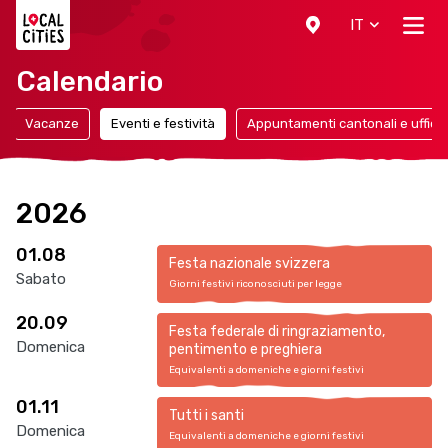
Localcities
IT
Calendario
Vacanze
Eventi e festività
Appuntamenti cantonali e ufficial
2026
01.08
Festa nazionale svizzera
Sabato
Giorni festivi riconosciuti per legge
20.09
Festa federale di ringraziamento,
Domenica
pentimento e preghiera
Equivalenti a domeniche e giorni festivi
01.11
Tutti i santi
Domenica
Equivalenti a domeniche e giorni festivi