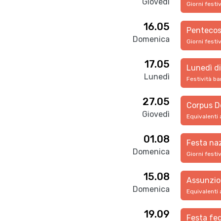
Giovedì
Giorni festi
16.05
Pentecos
Domenica
Giorni festi
17.05
Lunedì d
Lunedì
Festività ba
27.05
Corpus D
Giovedì
Equivalenti 
01.08
Festa na
Domenica
Giorni festi
15.08
Assunzio
Domenica
Equivalenti 
19.09
Festa fed