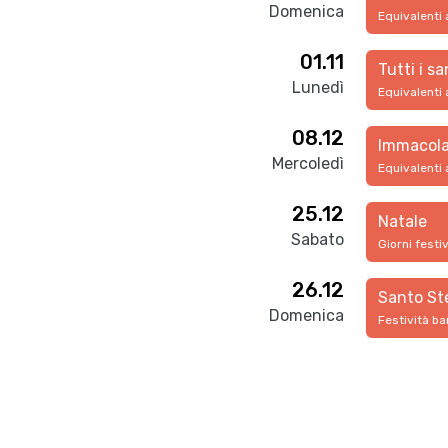
Domenica
Equivalenti 
01.11
Tutti i sa
Lunedì
Equivalenti 
08.12
Immacola
Mercoledì
Equivalenti 
25.12
Natale
Sabato
Giorni festi
26.12
Santo St
Domenica
Festività ba