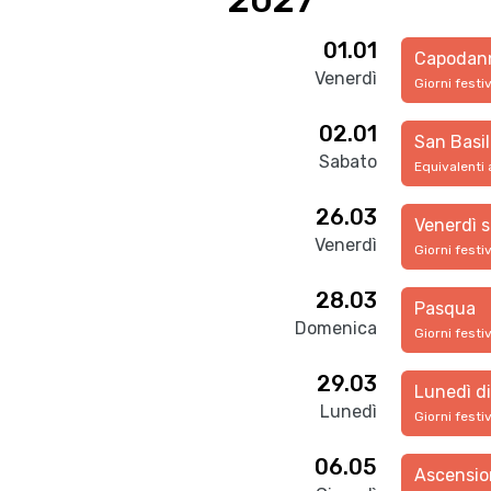
2027
01.01
Capodan
Venerdì
Giorni festi
02.01
San Basil
Sabato
Equivalenti 
26.03
Venerdì 
Venerdì
Giorni festi
28.03
Pasqua
Domenica
Giorni festi
29.03
Lunedì d
Lunedì
Giorni festi
06.05
Ascensio