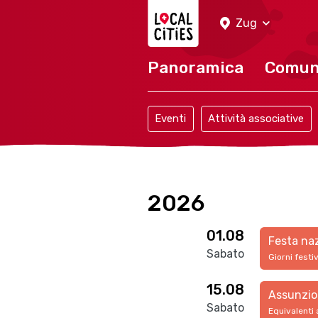
Localcities
Zug
Panoramica
Comu
Eventi
Attività associative
2026
01.08
Festa na
Sabato
Giorni festi
15.08
Assunzio
Sabato
Equivalenti 