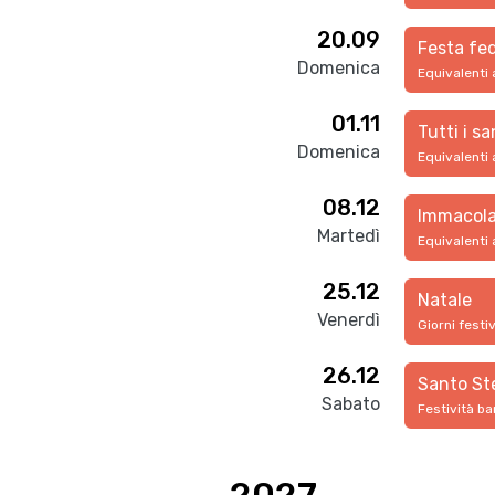
20.09
Festa fed
Domenica
Equivalenti 
01.11
Tutti i sa
Domenica
Equivalenti 
08.12
Immacola
Martedì
Equivalenti 
25.12
Natale
Venerdì
Giorni festi
26.12
Santo St
Sabato
Festività ba