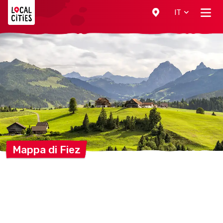
Localcities
IT
Mappa di
Fiez