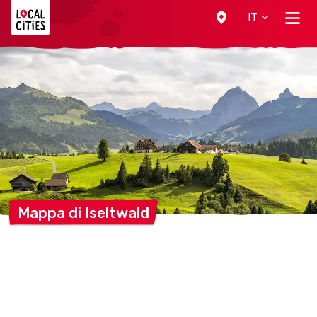
Localcities
IT
Mappa di
Iseltwald