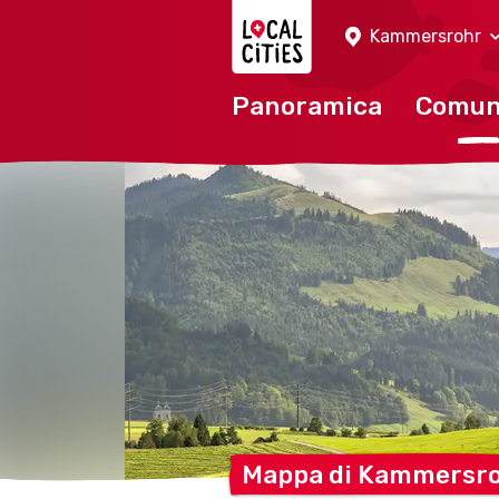
Localcities
Kammersrohr
Panoramica
Comu
Mappa di
Kammersr