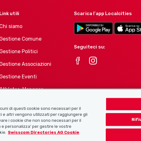
Link utili
Scarica l’app Localcities
Chi siamo
Gestione Comune
Seguiteci su:
Gestione Politici
Gestione Associazioni
Gestione Eventi
Athletes-Manager
Portafoglio di prodotti
Associazioni
Alcuni di questi cookie sono necessari per il
i e altri vengono utilizzati per raggiungere gli
Rifi
tivare i cookie che non sono necessari per il
 e personalizza' per gestire le vostre
kie.
Swisscom Directories AG Cookie