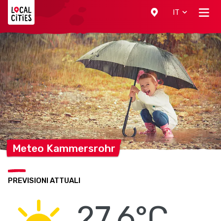
Localcities
IT
Meteo
Kammersrohr
PREVISIONI ATTUALI
27.6°C