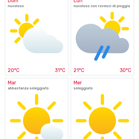
Dom
Lun
nuvoloso
nuvoloso con rovesci di pioggia
20°C
31°C
21°C
30°C
Mar
Mer
abbastanza soleggiato
soleggiato